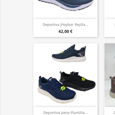
Vista rápida

Deportiva J´hayber Rejilla...
42,00 €
Vista rápida

Deportiva Joma Plantilla...