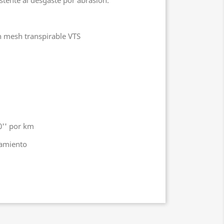
stente al desgaste por abrasión.
n mesh transpirable VTS
0'' por km
namiento