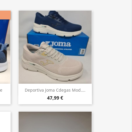
Vista rápida

ue
Deportiva Joma Cdegas Mod....
47,99 €