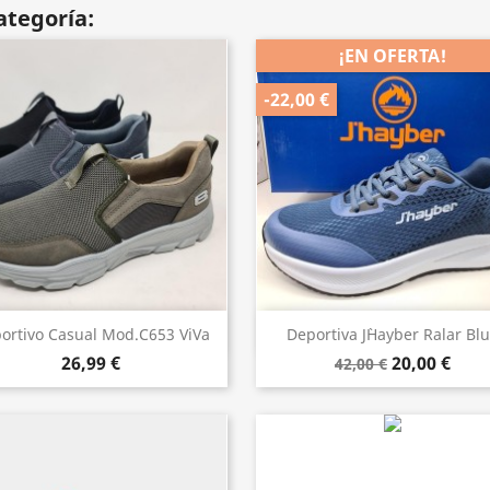
ategoría:
¡EN OFERTA!
-22,00 €
Vista rápida
Vista rápida


ortivo Casual Mod.C653 ViVa
Deportiva J`Hayber Ralar Bl
26,99 €
20,00 €
42,00 €