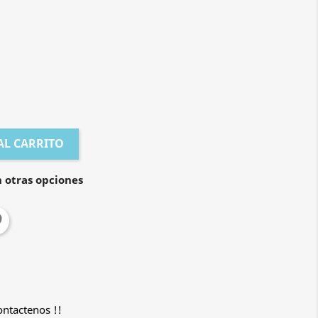
AL CARRITO
 otras opciones
ontactenos !!