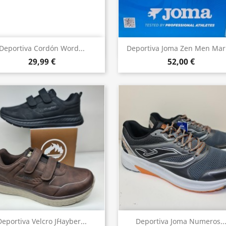
Vista rápida
Vista rápida


Deportiva Cordón Word...
Deportiva Joma Zen Men Mar
29,99 €
52,00 €
Vista rápida
Vista rápida


Deportiva Velcro J`hayber...
Deportiva Joma Numeros..