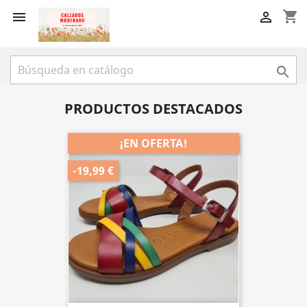
shopping_cart



PRODUCTOS DESTACADOS
¡EN OFERTA!
-19,99 €