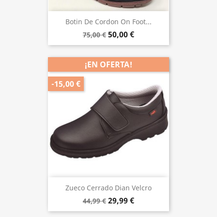
Botin De Cordon On Foot...
50,00 €
75,00 €
¡EN OFERTA!
-15,00 €
Zueco Cerrado Dian Velcro
29,99 €
44,99 €