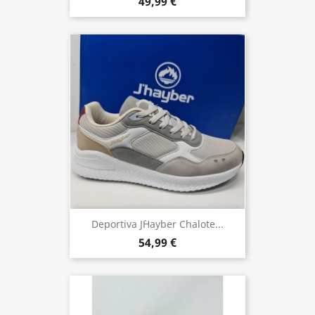
49,99 €
Deportiva J`Hayber Chalote...
54,99 €