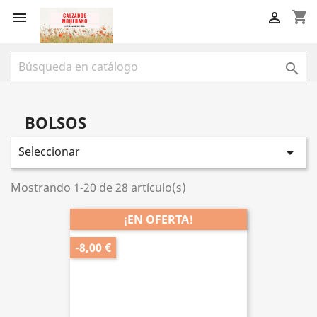
shopping_cart



BOLSOS
Seleccionar

Mostrando 1-20 de 28 artículo(s)
¡EN OFERTA!
-8,00 €