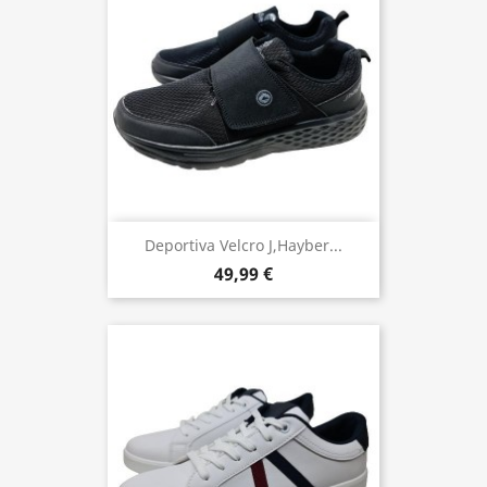
Deportiva Velcro J,hayber...
49,99 €