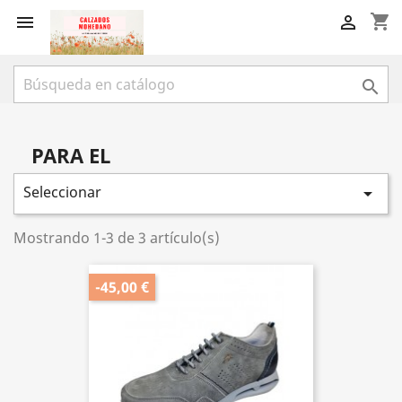
shopping_cart



PARA EL
Seleccionar

Mostrando 1-3 de 3 artículo(s)
-45,00 €