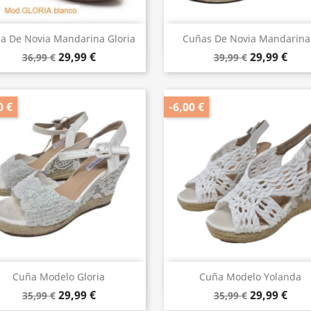
Vista rápida
Vista rápida


a De Novia Mandarina Gloria
Cuñas De Novia Mandarina.
29,99 €
29,99 €
36,99 €
39,99 €
0 €
-6,00 €
Vista rápida
Vista rápida


Cuña Modelo Gloria
Cuña Modelo Yolanda
29,99 €
29,99 €
35,99 €
35,99 €