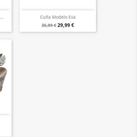
Vista rápida

..
Cuña Modelo Eva
29,99 €
35,99 €