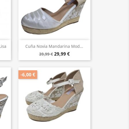
Vista rápida

isa
Cuña Novia Mandarina Mod...
29,99 €
39,99 €
-6,00 €