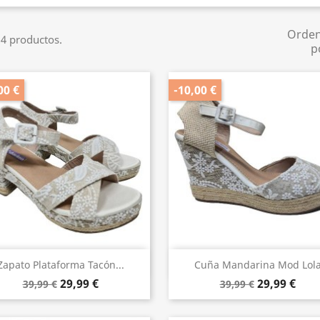
Orde
4 productos.
p
00 €
-10,00 €
Vista rápida
Vista rápida


Zapato Plataforma Tacón...
Cuña Mandarina Mod Lol
29,99 €
29,99 €
39,99 €
39,99 €