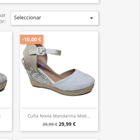
nar
Seleccionar

or:
-10,00 €
Vista rápida

a
Cuña Novia Mandarina Mod...
29,99 €
39,99 €