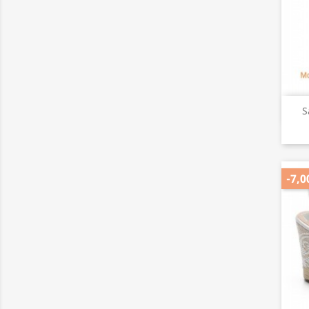
S
-7,0