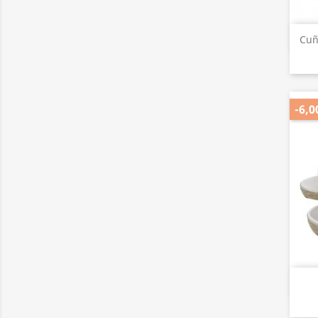
Cuñ
-6,0