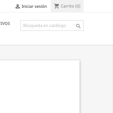
shopping_cart

Carrito
(0)
Iniciar sesión
IVOS
