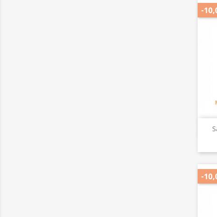
-10,
S
-10,