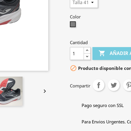
Color
Gris
Cantidad

AÑADIR 

Producto disponible con
Compartir

Pago seguro con SSL
Para Envios Urgentes. C