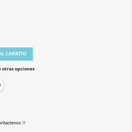
AL CARRITO
 otras opciones
ontactenos !!