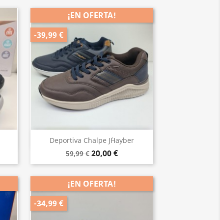
¡EN OFERTA!
-39,99 €
Vista rápida

Deportiva Chalpe J`hayber
20,00 €
59,99 €
¡EN OFERTA!
-34,99 €