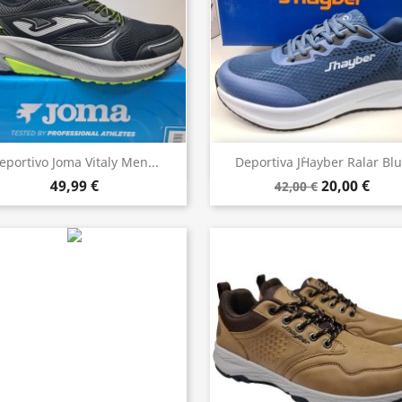
Vista rápida
Vista rápida


eportivo Joma Vitaly Men...
Deportiva J`Hayber Ralar Bl
49,99 €
20,00 €
42,00 €