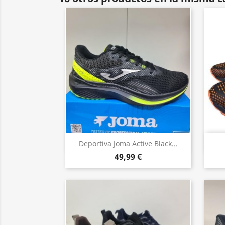
Vista rápida

Deportiva Joma Active Black...
49,99 €