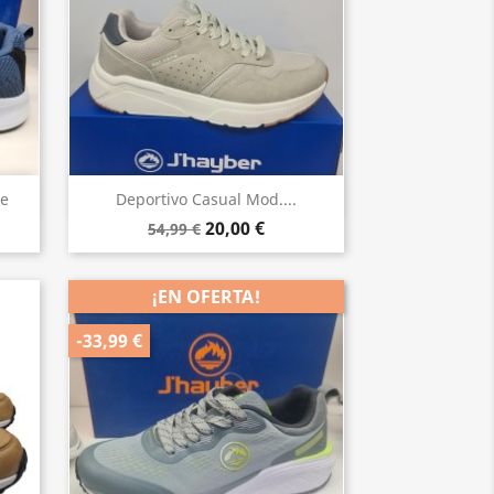
Vista rápida

ue
Deportivo Casual Mod....
20,00 €
54,99 €
¡EN OFERTA!
-33,99 €