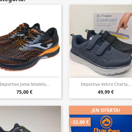
Vista rápida
Vista rápida


Deportiva Joma Modelo...
Deportiva Velcro Charta...
75,00 €
49,99 €
¡EN OFERTA!
-22,00 €