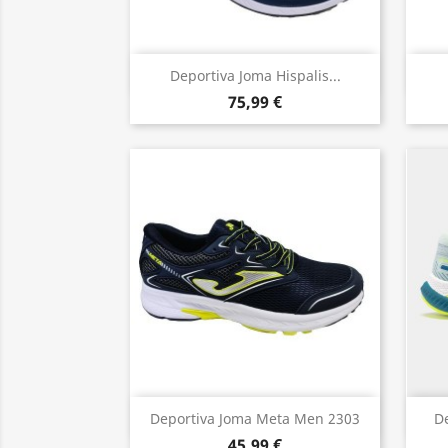
Vista rápida

Deportiva Joma Hispalis...
75,99 €
Vista rápida

Deportiva Joma Meta Men 2303
De
45,99 €