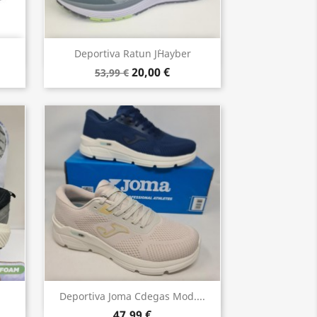
Vista rápida

Deportiva Ratun J`hayber
20,00 €
53,99 €
Vista rápida

Deportiva Joma Cdegas Mod....
47,99 €