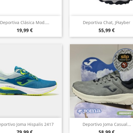
Vista rápida
Vista rápida


Deportiva Clásica Mod....
Deportiva Chat, J`hayber
19,99 €
55,99 €
Vista rápida
Vista rápida


portivo Joma Hispalis 2417
Deportivo Joma Casual...
79,99 €
58,99 €