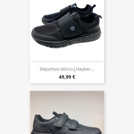
Deportiva Velcro J,hayber...
49,99 €