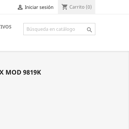
shopping_cart

Carrito
(0)
Iniciar sesión
IVOS

X MOD 9819K