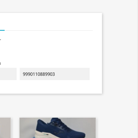
r
s
9990110889903