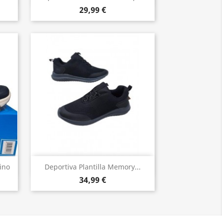
29,99 €
Vista rápida

ino
Deportiva Plantilla Memory...
34,99 €