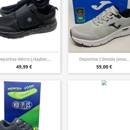
Vista rápida
Vista rápida


eportiva Velcro J,hayber...
Deportiva Cómoda Joma...
49,99 €
59,00 €