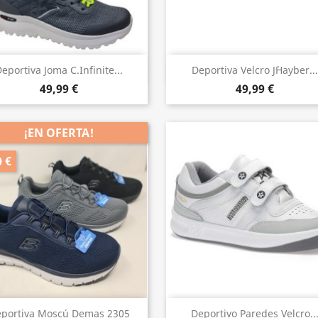
Vista rápida
Vista rápida


eportiva Joma C.Infinite...
Deportiva Velcro J`Hayber...
49,99 €
49,99 €
¡EN OFERTA!
0 €
Vista rápida
Vista rápida


portiva Moscú Demas 2305
Deportivo Paredes Velcro..