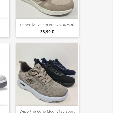
Vista rápida

Deportiva Velcro Breezo BK2536
35,99 €
Vista rápida

.
Deportiva Ocho Mod. E180 Sport