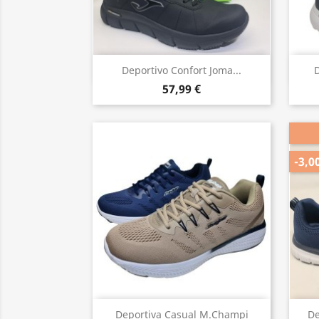
Vista rápida

Deportivo Confort Joma...
D
57,99 €
-3,0
Vista rápida

Deportiva Casual M.Champi
De