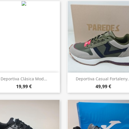
Vista rápida
Vista rápida


Deportiva Clásica Mod...
Deportiva Casual Fortaleny.
19,99 €
49,99 €