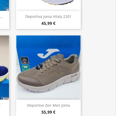
Vista rápida

..
Deportiva Joma Vitaly 2201
45,99 €
Vista rápida

5
Deportivo Zen Men Joma
55,99 €