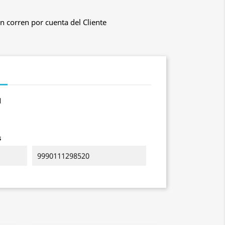
n corren por cuenta del Cliente
1
s
9990111298520