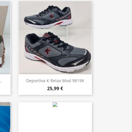
Vista rápida

..
Deportiva K Relax Mod 9819K
25,99 €