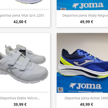
Vista rápida
Vista rápida


portiva Joma Vital Gris 2201
Deportivo Joma Vitaly Negro.
42,00 €
49,99 €
Vista rápida
Vista rápida


Deportiva Doble Velcro...
Deportiva Joma Active 240
39,99 €
49,99 €