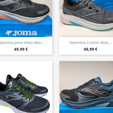
Vista rápida
Vista rápida


eportivo Joma Vitaly Men...
Deportiva Confort Mod....
49,99 €
49,99 €