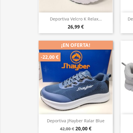
Vista rápida

Deportiva Velcro K Relax...
De
26,99 €
¡EN OFERTA!
-22,00 €
Vista rápida

Deportiva J`Hayber Ralar Blue
20,00 €
42,00 €