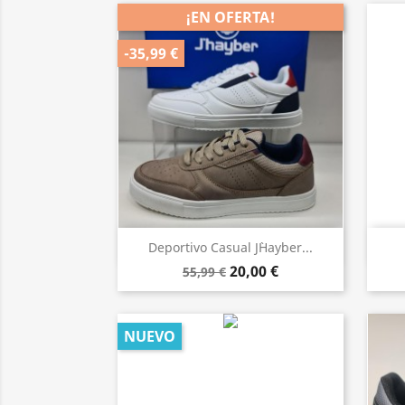
¡EN OFERTA!
-35,99 €
Vista rápida

Deportivo Casual J`Hayber...
20,00 €
55,99 €
NUEVO