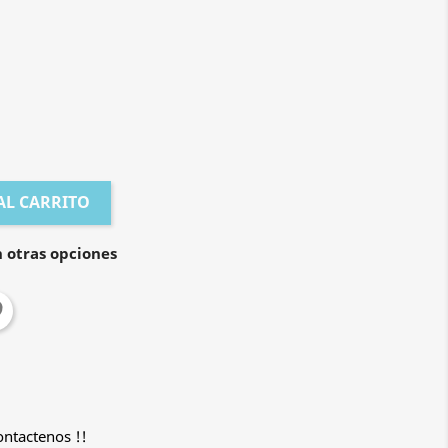
AL CARRITO
 otras opciones
ontactenos !!