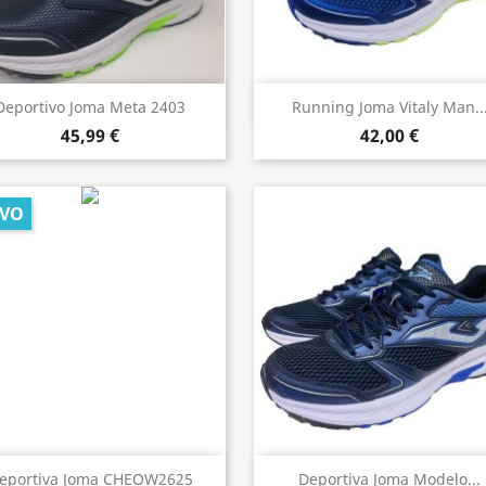
Vista rápida
Vista rápida


Deportivo Joma Meta 2403
Running Joma Vitaly Man..
45,99 €
42,00 €
VO
Vista rápida
Vista rápida


eportiva Joma CHEOW2625
Deportiva Joma Modelo...