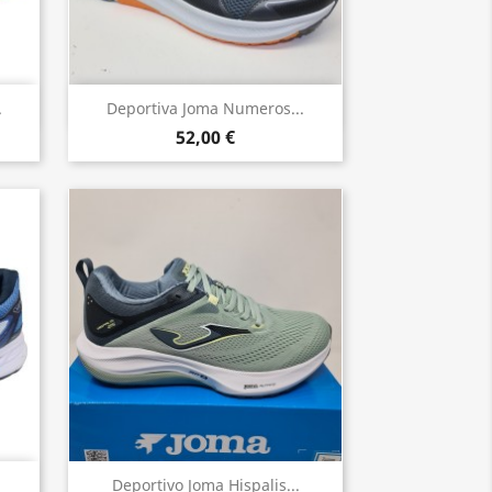
Vista rápida

.
Deportiva Joma Numeros...
52,00 €
Vista rápida

Deportivo Joma Hispalis...