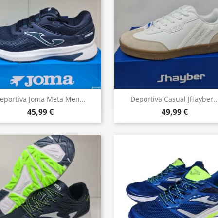
Vista rápida
Vista rápida


eportiva Joma Meta Men...
Deportiva Casual J`Hayber..
45,99 €
49,99 €