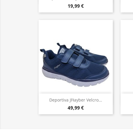
19,99 €
Vista rápida

Deportiva J`Hayber Velcro...
49,99 €