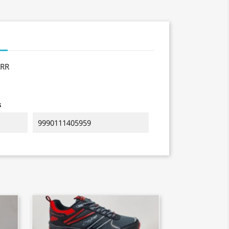
MRR
s
9990111405959