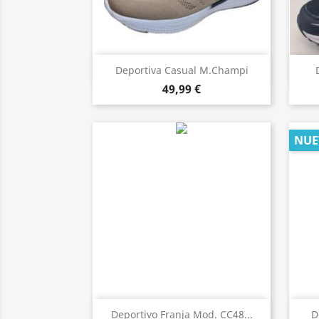
Vista rápida

Deportiva Casual M.Champi
49,99 €
NUE
Vista rápida

Deportivo Franja Mod. CC48...
D