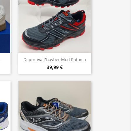
Vista rápida

.
Deportiva J'hayber Mod Ratoma
39,99 €