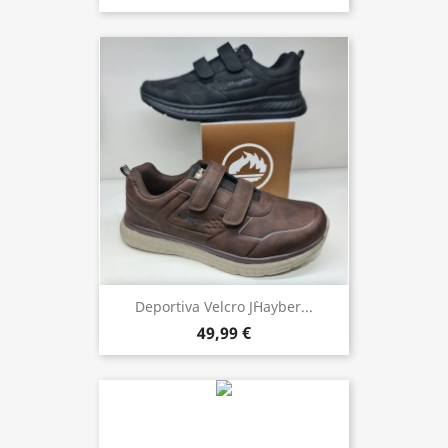
Deportiva Velcro J`hayber...
49,99 €