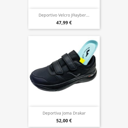
Deportivo Velcro J´hayber...
47,99 €
Deportiva Joma Drakar
52,00 €