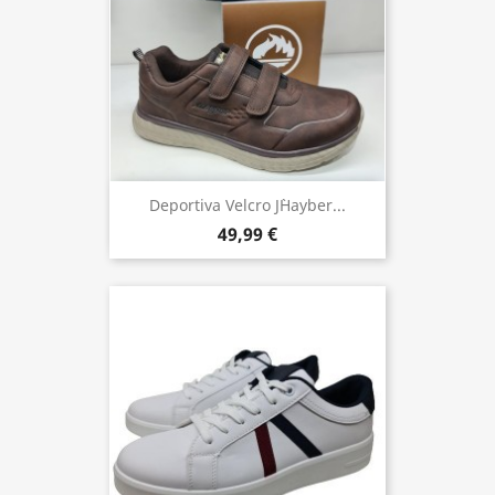
Deportiva Velcro J`hayber...
49,99 €